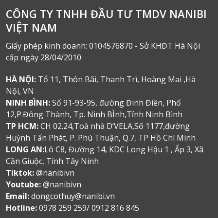
CÔNG TY TNHH ĐẦU TƯ TMDV NANIBI
VIỆT NAM
Giấy phép kinh doanh: 0104576870 - Sở KHĐT Hà Nội
cấp ngày 28/04/2010
HÀ NỘI:
Tổ 11, Thôn Bãi, Thanh Trì, Hoàng Mai ,Hà
Nội, VN
NINH BÌNH:
Số 91-93-95, đường Đinh Điền, Phố
12,P.Đông Thành, Tp. Ninh BÌnh,Tỉnh Ninh Bình
TP HCM:
CH 02.24,Toà nhà D’VELA,Số 1177,đường
Huỳnh Tấn Phát, P. Phú Thuận, Q.7, TP Hồ Chí Minh
LONG AN:
Lô C8, Đường 14, KDC Long Hậu 1 , Ấp 3, Xã
Cần Giuộc, Tỉnh Tây Ninh
Tiktok:
@nanibivn
Youtube:
@nanibivn
Email:
dongcothuy@nanibi.vn
Hotline:
0978 259 259/ 0912 816 845