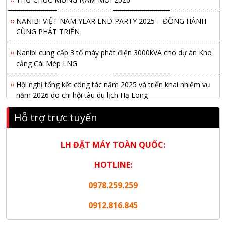
NANIBI VIỆT NAM YEAR END PARTY 2025 – ĐỒNG HÀNH
CÙNG PHÁT TRIỂN
Nanibi cung cấp 3 tổ máy phát điện 3000kVA cho dự án Kho
cảng Cái Mép LNG
Hội nghị tổng kết công tác năm 2025 và triển khai nhiệm vụ
năm 2026 do chi hội tàu du lịch Hạ Long
NANIBI khai trương văn phòng Ninh Bình & kỷ niệm 15 năm
Hỗ trợ trực tuyến
phát triển bền vững
LH ĐẶT MÁY TOÀN QUỐC:
Tập đoàn Công nghiệp nặng Sơn Đông tổ chức Hội nghị đối
tác toàn cầu tại Jakarta
HOTLINE:
Nanibi Cung Cấp Động Cơ Weichai Cho Tàu Vận Tải Minh
0978.259.259
Tú 29
0912.816.845
KHAI XUÂN 2026 – KHỞI ĐẦU MAY MẮN, VỮNG BƯỚC
THÀNH CÔNG