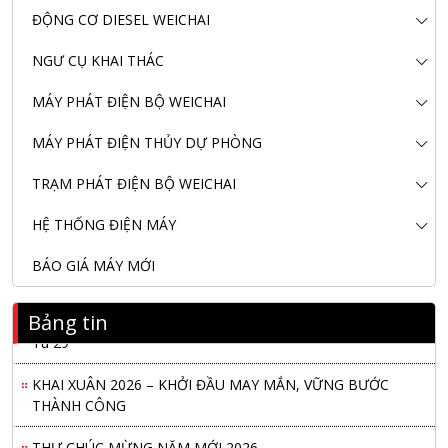
ĐỘNG CƠ DIESEL WEICHAI
NGƯ CỤ KHAI THÁC
MÁY PHÁT ĐIỆN BỘ WEICHAI
MÁY PHÁT ĐIỆN THỦY DỰ PHÒNG
TRẠM PHÁT ĐIỆN BỘ WEICHAI
HỆ THỐNG ĐIỆN MÁY
BÁO GIÁ MÁY MỚI
Nanibi Cung Cấp Động Cơ Weichai Cho Tàu Vận Tải Minh
Bảng tin
Tú 29
KHAI XUÂN 2026 – KHỞI ĐẦU MAY MẮN, VỮNG BƯỚC
THÀNH CÔNG
THƯ CHÚC MỪNG NĂM MỚI 2026