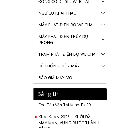
ĐỘNG CƠ DIESEL WEICHAI
NGƯ CỤ KHAI THÁC
MÁY PHÁT ĐIỆN BỘ WEICHAI
MÁY PHÁT ĐIỆN THỦY DỰ
PHÒNG
TRẠM PHÁT ĐIỆN BỘ WEICHAI
HỆ THỐNG ĐIỆN MÁY
BÁO GIÁ MÁY MỚI
Bảng tin
Nanibi Cung Cấp Động Cơ Weichai
Cho Tàu Vận Tải Minh Tú 29
KHAI XUÂN 2026 – KHỞI ĐẦU
MAY MẮN, VỮNG BƯỚC THÀNH
CÔNG