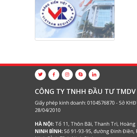
Hội nghị tổng kết công tác năm
2025 và triển khai nhiệm vụ năm
2026 do chi hội tàu du lịch Hạ
Long
NANIBI khai trương văn phòng
Ninh Bình & kỷ niệm 15 năm phát
triển bền vững
Tập đoàn Công nghiệp nặng Sơn
Đông tổ chức Hội nghị đối tác
toàn cầu tại Jakarta
CÔNG TY TNHH ĐẦU TƯ TMDV 
Giấy phép kinh doanh: 0104576870 - Sở KHĐ
28/04/2010
HÀ NỘI:
Tổ 11, Thôn Bãi, Thanh Trì, Hoàng 
NINH BÌNH:
Số 91-93-95, đường Đinh Điền, 