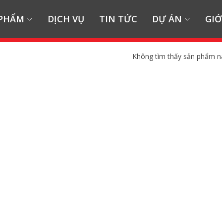
 PHẨM
DỊCH VỤ
TIN TỨC
DỰ ÁN
GIỚ
Không tìm thấy sản phẩm n