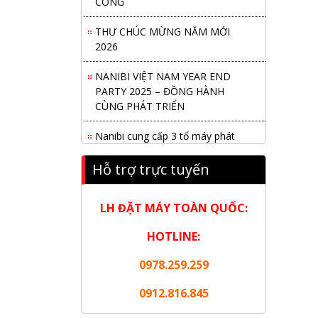
THƯ CHÚC MỪNG NĂM MỚI
2026
NANIBI VIỆT NAM YEAR END
PARTY 2025 – ĐỒNG HÀNH
CÙNG PHÁT TRIỂN
Nanibi cung cấp 3 tổ máy phát
điện 3000kVA cho dự án Kho cảng
Cái Mép LNG
Hỗ trợ trực tuyến
Hội nghị tổng kết công tác năm
2025 và triển khai nhiệm vụ năm
LH ĐẶT MÁY TOÀN QUỐC:
2026 do chi hội tàu du lịch Hạ
HOTLINE:
Long
0978.259.259
NANIBI khai trương văn phòng
Ninh Bình & kỷ niệm 15 năm phát
0912.816.845
triển bền vững