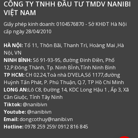
CÔNG TY TNHH ĐẦU TƯ TMDV NANIBI
VIỆT NAM
Giấy phép kinh doanh: 0104576870 - Sở KHĐT Hà Nội
cấp ngày 28/04/2010
HÀ NỘI:
Tổ 11, Thôn Bãi, Thanh Trì, Hoàng Mai ,Hà
Nội, VN
NINH BÌNH:
Số 91-93-95, đường Đinh Điền, Phố
12,P.Đông Thành, Tp. Ninh BÌnh,Tỉnh Ninh Bình
TP HCM:
CH 02.24,Toà nhà D’VELA,Số 1177,đường
Huỳnh Tấn Phát, P. Phú Thuận, Q.7, TP Hồ Chí Minh
LONG AN:
Lô C8, Đường 14, KDC Long Hậu 1 , Ấp 3, Xã
Cần Giuộc, Tỉnh Tây Ninh
Tiktok:
@nanibivn
Youtube:
@nanibivn
Email:
dongcothuy@nanibi.vn
Hotline:
0978 259 259/ 0912 816 845