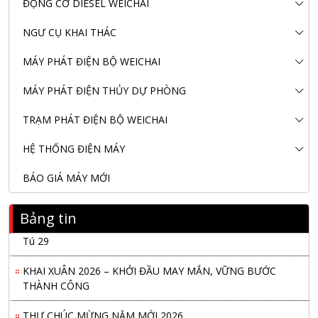
ĐỘNG CƠ DIESEL WEICHAI
NGƯ CỤ KHAI THÁC
MÁY PHÁT ĐIỆN BỘ WEICHAI
MÁY PHÁT ĐIỆN THỦY DỰ PHÒNG
TRẠM PHÁT ĐIỆN BỘ WEICHAI
HỆ THỐNG ĐIỆN MÁY
BÁO GIÁ MÁY MỚI
Bảng tin
Nanibi Cung Cấp Động Cơ Weichai Cho Tàu Vận Tải Minh
Tú 29
KHAI XUÂN 2026 – KHỞI ĐẦU MAY MẮN, VỮNG BƯỚC
THÀNH CÔNG
THƯ CHÚC MỪNG NĂM MỚI 2026