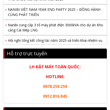
NANIBI VIỆT NAM YEAR END PARTY 2025 – ĐỒNG HÀNH
CÙNG PHÁT TRIỂN
Nanibi cung cấp 3 tổ máy phát điện 3000kVA cho dự án Kho
cảng Cái Mép LNG
Hội nghị tổng kết công tác năm 2025 và triển khai nhiệm vụ
năm 2026 do chi hội tàu du lịch Hạ Long
Hỗ trợ trực tuyến
NANIBI khai trương văn phòng Ninh Bình & kỷ niệm 15 năm
phát triển bền vững
LH ĐẶT MÁY TOÀN QUỐC:
Tập đoàn Công nghiệp nặng Sơn Đông tổ chức Hội nghị đối
tác toàn cầu tại Jakarta
HOTLINE:
Nanibi Cung Cấp Động Cơ Weichai Cho Tàu Vận Tải Minh
0978.259.259
Tú 29
0912.816.845
KHAI XUÂN 2026 – KHỞI ĐẦU MAY MẮN, VỮNG BƯỚC
THÀNH CÔNG