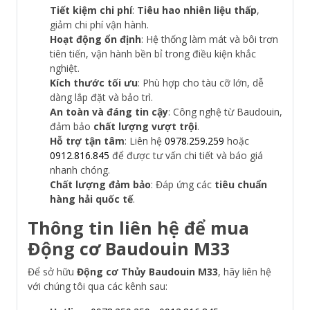
Tiết kiệm chi phí
:
Tiêu hao nhiên liệu thấp
,
giảm chi phí vận hành.
Hoạt động ổn định
: Hệ thống làm mát và bôi trơn
tiên tiến, vận hành bền bỉ trong điều kiện khắc
nghiệt.
Kích thước tối ưu
: Phù hợp cho tàu cỡ lớn, dễ
dàng lắp đặt và bảo trì.
An toàn và đáng tin cậy
: Công nghệ từ Baudouin,
đảm bảo
chất lượng vượt trội
.
Hỗ trợ tận tâm
: Liên hệ
0978.259.259
hoặc
0912.816.845
để được tư vấn chi tiết và báo giá
nhanh chóng.
Chất lượng đảm bảo
: Đáp ứng các
tiêu chuẩn
hàng hải quốc tế
.
Thông tin liên hệ để mua
Động cơ Baudouin M33
Để sở hữu
Động cơ Thủy Baudouin M33
, hãy liên hệ
với chúng tôi qua các kênh sau: