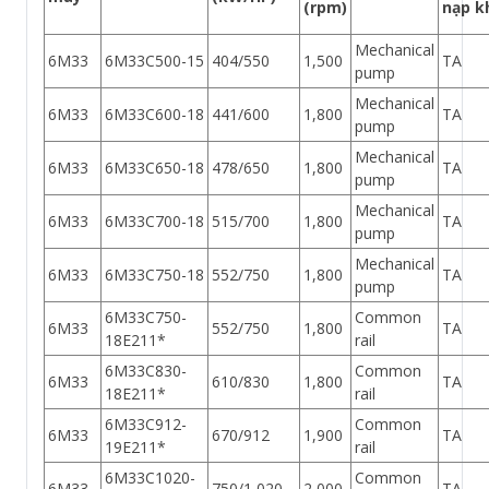
(rpm)
nạp k
Mechanical
6M33
6M33C500-15
404/550
1,500
TA
pump
Mechanical
6M33
6M33C600-18
441/600
1,800
TA
pump
Mechanical
6M33
6M33C650-18
478/650
1,800
TA
pump
Mechanical
6M33
6M33C700-18
515/700
1,800
TA
pump
Mechanical
6M33
6M33C750-18
552/750
1,800
TA
pump
6M33C750-
Common
6M33
552/750
1,800
TA
18E211*
rail
6M33C830-
Common
6M33
610/830
1,800
TA
18E211*
rail
6M33C912-
Common
6M33
670/912
1,900
TA
19E211*
rail
6M33C1020-
Common
6M33
750/1,020
2,000
TA