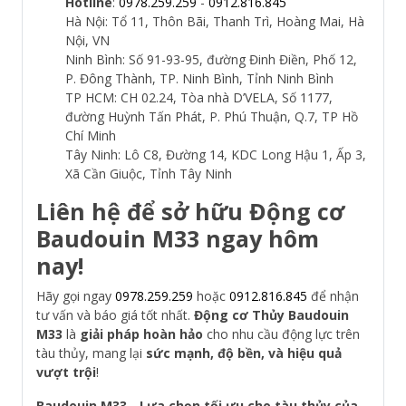
Hotline
:
0978.259.259
-
0912.816.845
Hà Nội: Tổ 11, Thôn Bãi, Thanh Trì, Hoàng Mai, Hà
Nội, VN
Ninh Bình: Số 91-93-95, đường Đinh Điền, Phố 12,
P. Đông Thành, TP. Ninh Bình, Tỉnh Ninh Bình
TP HCM: CH 02.24, Tòa nhà D’VELA, Số 1177,
đường Huỳnh Tấn Phát, P. Phú Thuận, Q.7, TP Hồ
Chí Minh
Tây Ninh: Lô C8, Đường 14, KDC Long Hậu 1, Ấp 3,
Xã Cần Giuộc, Tỉnh Tây Ninh
Liên hệ để sở hữu Động cơ
Baudouin M33 ngay hôm
nay!
Hãy gọi ngay
0978.259.259
hoặc
0912.816.845
để nhận
tư vấn và báo giá tốt nhất.
Động cơ Thủy Baudouin
M33
là
giải pháp hoàn hảo
cho nhu cầu động lực trên
tàu thủy, mang lại
sức mạnh, độ bền, và hiệu quả
vượt trội
!
Baudouin M33 - Lựa chọn tối ưu cho tàu thủy của