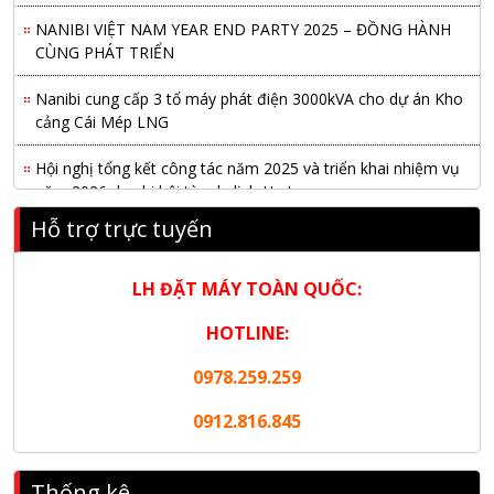
NANIBI VIỆT NAM YEAR END PARTY 2025 – ĐỒNG HÀNH
CÙNG PHÁT TRIỂN
Nanibi cung cấp 3 tổ máy phát điện 3000kVA cho dự án Kho
cảng Cái Mép LNG
Hội nghị tổng kết công tác năm 2025 và triển khai nhiệm vụ
năm 2026 do chi hội tàu du lịch Hạ Long
Hỗ trợ trực tuyến
NANIBI khai trương văn phòng Ninh Bình & kỷ niệm 15 năm
phát triển bền vững
LH ĐẶT MÁY TOÀN QUỐC:
Tập đoàn Công nghiệp nặng Sơn Đông tổ chức Hội nghị đối
tác toàn cầu tại Jakarta
HOTLINE:
Nanibi Cung Cấp Động Cơ Weichai Cho Tàu Vận Tải Minh
0978.259.259
Tú 29
0912.816.845
KHAI XUÂN 2026 – KHỞI ĐẦU MAY MẮN, VỮNG BƯỚC
THÀNH CÔNG
Thống kê