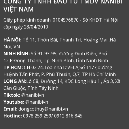
CÔNG TY TNHH ĐẦU TƯ TMDV NANIBI
VIỆT NAM
Giấy phép kinh doanh: 0104576870 - Sở KHĐT Hà Nội
cấp ngày 28/04/2010
HÀ NỘI:
Tổ 11, Thôn Bãi, Thanh Trì, Hoàng Mai ,Hà
Nội, VN
NINH BÌNH:
Số 91-93-95, đường Đinh Điền, Phố
12,P.Đông Thành, Tp. Ninh BÌnh,Tỉnh Ninh Bình
TP HCM:
CH 02.24,Toà nhà D’VELA,Số 1177,đường
Huỳnh Tấn Phát, P. Phú Thuận, Q.7, TP Hồ Chí Minh
LONG AN:
Lô C8, Đường 14, KDC Long Hậu 1 , Ấp 3, Xã
Cần Giuộc, Tỉnh Tây Ninh
Tiktok:
@nanibivn
Youtube:
@nanibivn
Email:
dongcothuy@nanibi.vn
Hotline:
0978 259 259/ 0912 816 845