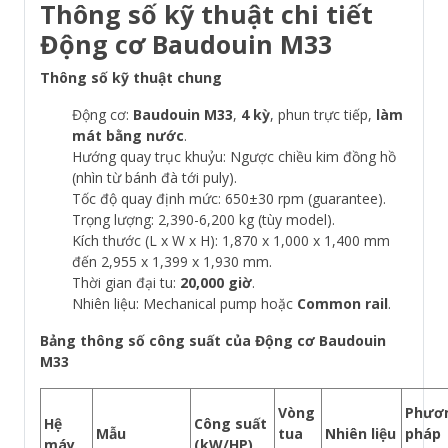
Thông số kỹ thuật chi tiết
Động cơ Baudouin M33
Thông số kỹ thuật chung
Động cơ:
Baudouin M33
,
4 kỳ
, phun trực tiếp,
làm
mát bằng nước
.
Hướng quay trục khuỷu: Ngược chiều kim đồng hồ
(nhìn từ bánh đà tới puly).
Tốc độ quay định mức: 650±30 rpm (guarantee).
Trọng lượng: 2,390-6,200 kg (tùy model).
Kích thước (L x W x H): 1,870 x 1,000 x 1,400 mm
đến 2,955 x 1,399 x 1,930 mm.
Thời gian đại tu:
20,000 giờ
.
Nhiên liệu: Mechanical pump hoặc
Common rail
.
Bảng thông số công suất của Động cơ Baudouin
M33
Vòng
Phươ
Hệ
Công suất
Mẫu
tua
Nhiên liệu
pháp
máy
(kW/HP)