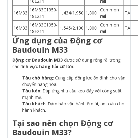
16E211
rail
16M33C1950-
Common
16M33
1,434/1,950
1,800
TA
18E211
rail
16M33C1950-
Common
16M33
1,545/2,100
1,800
TA
18E211
rail
Ứng dụng của Động cơ
Baudouin M33
Động cơ Baudouin M33
được sử dụng rộng rãi trong
các
lĩnh vực hàng hải cỡ lớn
:
Tàu chở hàng
: Cung cấp động lực ổn định cho vận
chuyển hàng hóa.
Tàu kéo
: Đáp ứng nhu cầu kéo đẩy với công suất
mạnh mẽ.
Tàu khách
: Đảm bảo vận hành êm ái, an toàn cho
hành khách.
Tại sao nên chọn Động cơ
Baudouin M33?