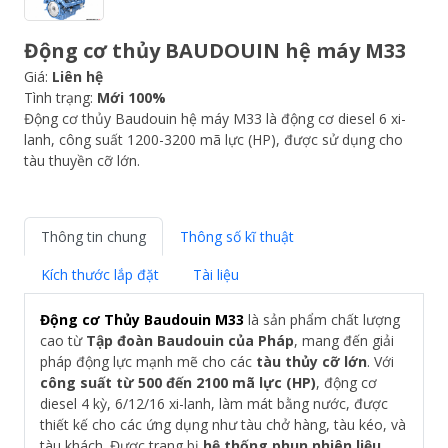
Động cơ thủy BAUDOUIN hệ máy M33
Giá:
Liên hệ
Tình trạng:
Mới 100%
Động cơ thủy Baudouin hệ máy M33 là động cơ diesel 6 xi-
lanh, công suất 1200-3200 mã lực (HP), được sử dụng cho
tàu thuyền cỡ lớn.
Thông tin chung
Thông số kĩ thuật
Kích thước lắp đặt
Tài liệu
Động cơ Thủy Baudouin M33
là sản phẩm chất lượng
cao từ
Tập đoàn Baudouin của Pháp
, mang đến giải
pháp động lực mạnh mẽ cho các
tàu thủy cỡ lớn
. Với
công suất từ 500 đến 2100 mã lực (HP)
, động cơ
diesel 4 kỳ, 6/12/16 xi-lanh, làm mát bằng nước, được
thiết kế cho các ứng dụng như tàu chở hàng, tàu kéo, và
tàu khách. Được trang bị
hệ thống phun nhiên liệu