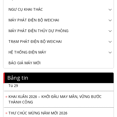
NGƯ CỤ KHAI THÁC
MÁY PHÁT ĐIỆN BỘ WEICHAI
MÁY PHÁT ĐIỆN THỦY DỰ PHÒNG
TRẠM PHÁT ĐIỆN BỘ WEICHAI
HỆ THỐNG ĐIỆN MÁY
BÁO GIÁ MÁY MỚI
Bảng tin
Nanibi Cung Cấp Động Cơ Weichai Cho Tàu Vận Tải Minh
Tú 29
KHAI XUÂN 2026 – KHỞI ĐẦU MAY MẮN, VỮNG BƯỚC
THÀNH CÔNG
THƯ CHÚC MỪNG NĂM MỚI 2026