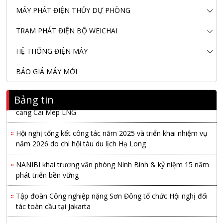
MÁY PHÁT ĐIỆN THỦY DỰ PHÒNG
KHAI XUÂN 2026 – KHỞI ĐẦU MAY MẮN, VỮNG BƯỚC
THÀNH CÔNG
TRẠM PHÁT ĐIỆN BỘ WEICHAI
THƯ CHÚC MỪNG NĂM MỚI 2026
HỆ THỐNG ĐIỆN MÁY
NANIBI VIỆT NAM YEAR END PARTY 2025 – ĐỒNG HÀNH
BÁO GIÁ MÁY MỚI
CÙNG PHÁT TRIỂN
Nanibi cung cấp 3 tổ máy phát điện 3000kVA cho dự án Kho
Bảng tin
cảng Cái Mép LNG
Hội nghị tổng kết công tác năm 2025 và triển khai nhiệm vụ
năm 2026 do chi hội tàu du lịch Hạ Long
NANIBI khai trương văn phòng Ninh Bình & kỷ niệm 15 năm
phát triển bền vững
Tập đoàn Công nghiệp nặng Sơn Đông tổ chức Hội nghị đối
tác toàn cầu tại Jakarta
Nanibi Cung Cấp Động Cơ Weichai Cho Tàu Vận Tải Minh