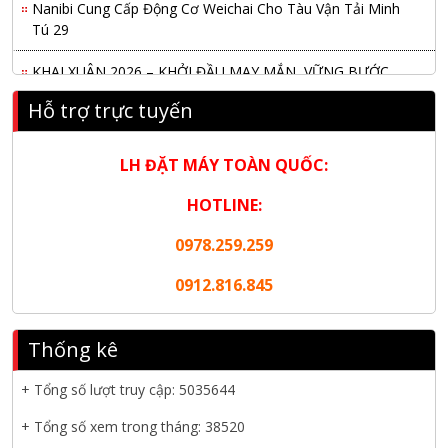
Tú 29
KHAI XUÂN 2026 – KHỞI ĐẦU MAY MẮN, VỮNG BƯỚC
THÀNH CÔNG
Hỗ trợ trực tuyến
THƯ CHÚC MỪNG NĂM MỚI 2026
NANIBI VIỆT NAM YEAR END PARTY 2025 – ĐỒNG HÀNH
LH ĐẶT MÁY TOÀN QUỐC:
CÙNG PHÁT TRIỂN
HOTLINE:
Nanibi cung cấp 3 tổ máy phát điện 3000kVA cho dự án Kho
0978.259.259
cảng Cái Mép LNG
0912.816.845
Hội nghị tổng kết công tác năm 2025 và triển khai nhiệm vụ
năm 2026 do chi hội tàu du lịch Hạ Long
Thống kê
NANIBI khai trương văn phòng Ninh Bình & kỷ niệm 15 năm
phát triển bền vững
+ Tổng số lượt truy cập:
5035644
Tập đoàn Công nghiệp nặng Sơn Đông tổ chức Hội nghị đối
+ Tổng số xem trong tháng: 38520
tác toàn cầu tại Jakarta