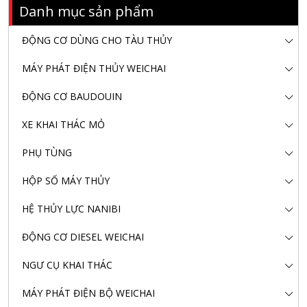
Danh mục sản phẩm
ĐỘNG CƠ DÙNG CHO TÀU THỦY
MÁY PHÁT ĐIỆN THỦY WEICHAI
ĐỘNG CƠ BAUDOUIN
XE KHAI THÁC MỎ
PHỤ TÙNG
HỘP SỐ MÁY THỦY
HỆ THỦY LỰC NANIBI
ĐỘNG CƠ DIESEL WEICHAI
NGƯ CỤ KHAI THÁC
Nanibi Cung Cấp Động Cơ Weichai Cho Tàu Vận Tải Minh
MÁY PHÁT ĐIỆN BỘ WEICHAI
Tú 29