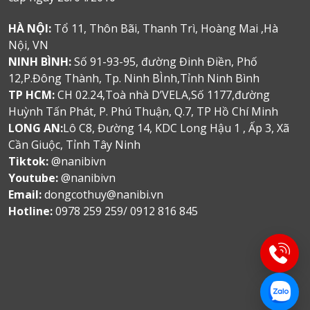
HÀ NỘI:
Tổ 11, Thôn Bãi, Thanh Trì, Hoàng Mai ,Hà
Nội, VN
NINH BÌNH:
Số 91-93-95, đường Đinh Điền, Phố
12,P.Đông Thành, Tp. Ninh BÌnh,Tỉnh Ninh Bình
TP HCM:
CH 02.24,Toà nhà D’VELA,Số 1177,đường
Huỳnh Tấn Phát, P. Phú Thuận, Q.7, TP Hồ Chí Minh
LONG AN:
Lô C8, Đường 14, KDC Long Hậu 1 , Ấp 3, Xã
Cần Giuộc, Tỉnh Tây Ninh
Tiktok:
@nanibivn
Youtube:
@nanibivn
Email:
dongcothuy@nanibi.vn
Hotline:
0978 259 259/ 0912 816 845