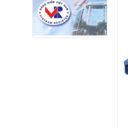
NANIBI khai trương văn phòng
Ninh Bình & kỷ niệm 15 năm phát
triển bền vững
Tập đoàn Công nghiệp nặng Sơn
Đông tổ chức Hội nghị đối tác
toàn cầu tại Jakarta