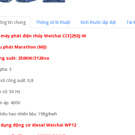
ông tin chung
Thông số kĩ thuật
Kích thước lắp đặt
Tài l
 máy phát điện thủy Weichai
CCFJ250J-W
u phát Marathon (Mỹ)
ng suất: 250KW/312Kva
pha: 3
số công suất: 0,8
 số: 50 Hz
n áp: 400V
tiêu hao nhiên liệu: 198g/kwh
 dụng động cơ diesel Weichai WP12