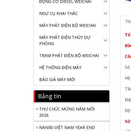
ĐỘNG CƠ DIESEL WEICHAI
NGƯ CỤ KHAI THÁC
Th
MÁY PHÁT ĐIỆN BỘ WEICHAI
Tổ
MÁY PHÁT ĐIỆN THỦY DỰ
PHÒNG
Đầ
TRẠM PHÁT ĐIỆN BỘ WEICHAI
Cô
Nanibi Cung Cấp Động Cơ Weichai
Số 
HỆ THỐNG ĐIỆN MÁY
Cho Tàu Vận Tải Minh Tú 29
Hệ 
BÁO GIÁ MÁY MỚI
KHAI XUÂN 2026 – KHỞI ĐẦU
MAY MẮN, VỮNG BƯỚC THÀNH
Tần
CÔNG
Bảng tin
Điệ
THƯ CHÚC MỪNG NĂM MỚI
Độ 
2026
Sử
NANIBI VIỆT NAM YEAR END
PARTY 2025 – ĐỒNG HÀNH