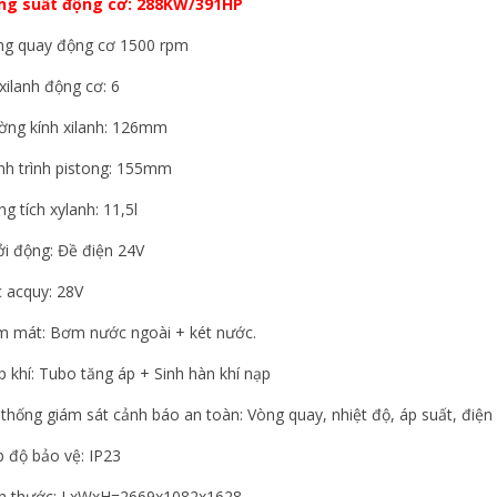
ng suất động cơ: 288KW/391HP
ng quay động cơ 1500 rpm
xilanh động cơ: 6
ờng kính xilanh: 126mm
nh trình pistong: 155mm
g tích xylanh: 11,5l
i động: Đề điện 24V
 acquy: 28V
m mát: Bơm nước ngoài + két nước.
 khí: Tubo tăng áp + Sinh hàn khí nạp
thống giám sát cảnh báo an toàn: Vòng quay, nhiệt độ, áp suất, điện á
 độ bảo vệ: IP23
ch thước: LxWxH=2669x1082x1628