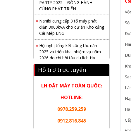
Cô
CÙNG PHÁT TRIỂN
Vò
Nanibi cung cấp 3 tổ máy phát
Số 
điện 3000kVA cho dự án Kho cảng
Cái Mép LNG
Đư
Hội nghị tổng kết công tác năm
Hà
2025 và triển khai nhiệm vụ năm
2026 do chi hội tàu du lịch Hạ
Dun
Long
Khở
Hỗ trợ trực tuyến
NANIBI khai trương văn phòng
Sạc
Ninh Bình & kỷ niệm 15 năm phát
triển bền vững
LH ĐẶT MÁY TOÀN QUỐC:
Là
HOTLINE:
Tập đoàn Công nghiệp nặng Sơn
Nạp
Đông tổ chức Hội nghị đối tác
0978.259.259
Hệ 
toàn cầu tại Jakarta
Cấp
0912.816.845
Nanibi Cung Cấp Động Cơ Weichai
Cho Tàu Vận Tải Minh Tú 29
Kí