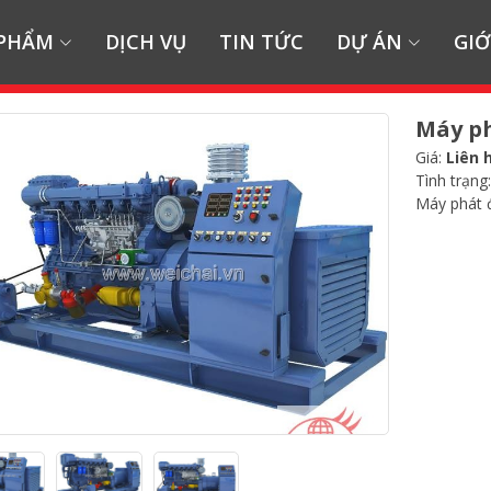
 PHẨM
DỊCH VỤ
TIN TỨC
DỰ ÁN
GIỚ
Máy ph
Giá:
Liên 
Tình trạng
Máy phát 