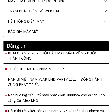
MÁY PHÁT ĐIỆN THỦY DỰ PHÒNG
TRẠM PHÁT ĐIỆN BỘ WEICHAI
HỆ THỐNG ĐIỆN MÁY
BÁO GIÁ MÁY MỚI
Nanibi Cung Cấp Động Cơ Weichai Cho Tàu Vận Tải Minh
Tú 29
Bảng tin
KHAI XUÂN 2026 – KHỞI ĐẦU MAY MẮN, VỮNG BƯỚC
THÀNH CÔNG
THƯ CHÚC MỪNG NĂM MỚI 2026
NANIBI VIỆT NAM YEAR END PARTY 2025 – ĐỒNG HÀNH
CÙNG PHÁT TRIỂN
Nanibi cung cấp 3 tổ máy phát điện 3000kVA cho dự án Kho
cảng Cái Mép LNG
Hội nghị tổng kết công tác năm 2025 và triển khai nhiệm vụ