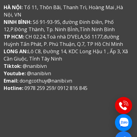
HÀ NỘI:
Tổ 11, Thôn Bãi, Thanh Trì, Hoàng Mai ,Hà
Nội, VN
NINH BÌNH:
Số 91-93-95, đường Đinh Điền, Phố
12,P.Đông Thành, Tp. Ninh BÌnh,Tỉnh Ninh Bình
TP HCM:
CH 02.24,Toà nhà D’VELA,Số 1177,đường
Huỳnh Tấn Phát, P. Phú Thuận, Q.7, TP Hồ Chí Minh
LONG AN:
Lô C8, Đường 14, KDC Long Hậu 1 , Ấp 3, Xã
Cần Giuộc, Tỉnh Tây Ninh
Tiktok:
@nanibivn
Youtube:
@nanibivn
Email:
dongcothuy@nanibi.vn
Hotline:
0978 259 259/ 0912 816 845