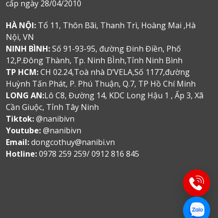
cấp ngày 28/04/2010
HÀ NỘI:
Tổ 11, Thôn Bãi, Thanh Trì, Hoàng Mai ,Hà
Nội, VN
NINH BÌNH:
Số 91-93-95, đường Đinh Điền, Phố
12,P.Đông Thành, Tp. Ninh BÌnh,Tỉnh Ninh Bình
TP HCM:
CH 02.24,Toà nhà D’VELA,Số 1177,đường
Huỳnh Tấn Phát, P. Phú Thuận, Q.7, TP Hồ Chí Minh
LONG AN:
Lô C8, Đường 14, KDC Long Hậu 1 , Ấp 3, Xã
Cần Giuộc, Tỉnh Tây Ninh
Tiktok:
@nanibivn
Youtube:
@nanibivn
Email:
dongcothuy@nanibi.vn
Hotline:
0978 259 259/ 0912 816 845