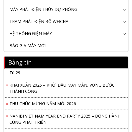
MÁY PHÁT ĐIỆN THỦY DỰ PHÒNG
TRẠM PHÁT ĐIỆN BỘ WEICHAI
HỆ THỐNG ĐIỆN MÁY
BÁO GIÁ MÁY MỚI
Bảng tin
Nanibi Cung Cấp Động Cơ Weichai Cho Tàu Vận Tải Minh
Tú 29
KHAI XUÂN 2026 – KHỞI ĐẦU MAY MẮN, VỮNG BƯỚC
THÀNH CÔNG
THƯ CHÚC MỪNG NĂM MỚI 2026
NANIBI VIỆT NAM YEAR END PARTY 2025 – ĐỒNG HÀNH
CÙNG PHÁT TRIỂN