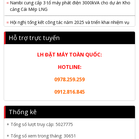
Nanibi cung cấp 3 tổ máy phát điện 3000kVA cho dự án Kho
cảng Cái Mép LNG
Hội nghị tổng kết công tác năm 2025 và triển khai nhiệm vụ
năm 2026 do chi hội tàu du lịch Hạ Long
Hỗ trợ trực tuyến
NANIBI khai trương văn phòng Ninh Bình & kỷ niệm 15 năm
phát triển bền vững
LH ĐẶT MÁY TOÀN QUỐC:
Tập đoàn Công nghiệp nặng Sơn Đông tổ chức Hội nghị đối
tác toàn cầu tại Jakarta
HOTLINE:
0978.259.259
Nanibi Cung Cấp Động Cơ Weichai Cho Tàu Vận Tải Minh
Tú 29
0912.816.845
KHAI XUÂN 2026 – KHỞI ĐẦU MAY MẮN, VỮNG BƯỚC
THÀNH CÔNG
Thống kê
THƯ CHÚC MỪNG NĂM MỚI 2026
+ Tổng số lượt truy cập:
5027775
NANIBI VIỆT NAM YEAR END PARTY 2025 – ĐỒNG HÀNH
+ Tổng số xem trong tháng: 30651
CÙNG PHÁT TRIỂN