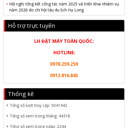
Hội nghị tổng kết công tác năm 2025 và triển khai nhiệm vụ
năm 2026 do chi hội tàu du lịch Hạ Long
NANIBI khai trương văn phòng Ninh Bình & kỷ niệm 15 năm
Hỗ trợ trực tuyến
phát triển bền vững
Tập đoàn Công nghiệp nặng Sơn Đông tổ chức Hội nghị đối
LH ĐẶT MÁY TOÀN QUỐC:
tác toàn cầu tại Jakarta
HOTLINE:
Nanibi Cung Cấp Động Cơ Weichai Cho Tàu Vận Tải Minh
Tú 29
0978.259.259
KHAI XUÂN 2026 – KHỞI ĐẦU MAY MẮN, VỮNG BƯỚC
0912.816.845
THÀNH CÔNG
Thống kê
THƯ CHÚC MỪNG NĂM MỚI 2026
NANIBI VIỆT NAM YEAR END PARTY 2025 – ĐỒNG HÀNH
+ Tổng số lượt truy cập:
5041442
CÙNG PHÁT TRIỂN
+ Tổng số xem trong tháng: 44318
Nanibi cung cấp 3 tổ máy phát điện 3000kVA cho dự án Kho
+ Tổng số xem trong ngày: 2244