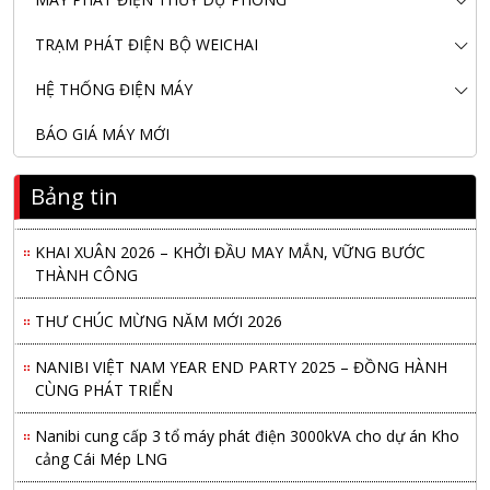
TRẠM PHÁT ĐIỆN BỘ WEICHAI
HỆ THỐNG ĐIỆN MÁY
BÁO GIÁ MÁY MỚI
Nanibi Cung Cấp Động Cơ Weichai Cho Tàu Vận Tải Minh
Bảng tin
Tú 29
KHAI XUÂN 2026 – KHỞI ĐẦU MAY MẮN, VỮNG BƯỚC
THÀNH CÔNG
THƯ CHÚC MỪNG NĂM MỚI 2026
NANIBI VIỆT NAM YEAR END PARTY 2025 – ĐỒNG HÀNH
CÙNG PHÁT TRIỂN
Nanibi cung cấp 3 tổ máy phát điện 3000kVA cho dự án Kho
cảng Cái Mép LNG