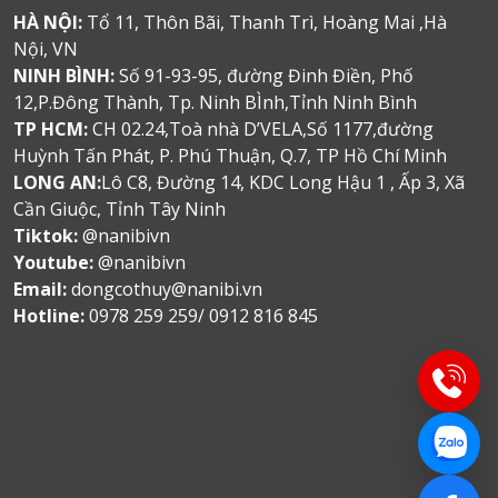
HÀ NỘI:
Tổ 11, Thôn Bãi, Thanh Trì, Hoàng Mai ,Hà
Nội, VN
NINH BÌNH:
Số 91-93-95, đường Đinh Điền, Phố
12,P.Đông Thành, Tp. Ninh BÌnh,Tỉnh Ninh Bình
TP HCM:
CH 02.24,Toà nhà D’VELA,Số 1177,đường
Huỳnh Tấn Phát, P. Phú Thuận, Q.7, TP Hồ Chí Minh
LONG AN:
Lô C8, Đường 14, KDC Long Hậu 1 , Ấp 3, Xã
Cần Giuộc, Tỉnh Tây Ninh
Tiktok:
@nanibivn
Youtube:
@nanibivn
Email:
dongcothuy@nanibi.vn
Hotline:
0978 259 259/ 0912 816 845