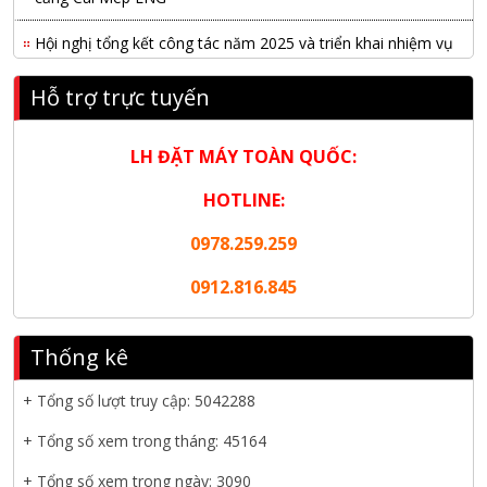
Hội nghị tổng kết công tác năm 2025 và triển khai nhiệm vụ
năm 2026 do chi hội tàu du lịch Hạ Long
Hỗ trợ trực tuyến
NANIBI khai trương văn phòng Ninh Bình & kỷ niệm 15 năm
phát triển bền vững
LH ĐẶT MÁY TOÀN QUỐC:
Tập đoàn Công nghiệp nặng Sơn Đông tổ chức Hội nghị đối
tác toàn cầu tại Jakarta
HOTLINE:
0978.259.259
Nanibi Cung Cấp Động Cơ Weichai Cho Tàu Vận Tải Minh
Tú 29
0912.816.845
KHAI XUÂN 2026 – KHỞI ĐẦU MAY MẮN, VỮNG BƯỚC
THÀNH CÔNG
Thống kê
THƯ CHÚC MỪNG NĂM MỚI 2026
+ Tổng số lượt truy cập:
5042288
NANIBI VIỆT NAM YEAR END PARTY 2025 – ĐỒNG HÀNH
+ Tổng số xem trong tháng: 45164
CÙNG PHÁT TRIỂN
+ Tổng số xem trong ngày: 3090