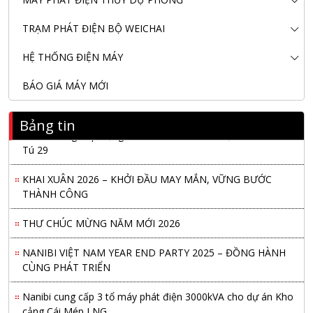
TRẠM PHÁT ĐIỆN BỘ WEICHAI
HỆ THỐNG ĐIỆN MÁY
BÁO GIÁ MÁY MỚI
Bảng tin
Nanibi Cung Cấp Động Cơ Weichai Cho Tàu Vận Tải Minh
Tú 29
KHAI XUÂN 2026 – KHỞI ĐẦU MAY MẮN, VỮNG BƯỚC
THÀNH CÔNG
THƯ CHÚC MỪNG NĂM MỚI 2026
NANIBI VIỆT NAM YEAR END PARTY 2025 – ĐỒNG HÀNH
CÙNG PHÁT TRIỂN
Nanibi cung cấp 3 tổ máy phát điện 3000kVA cho dự án Kho
cảng Cái Mép LNG