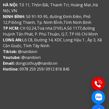
HÀ NỘI:
Tổ 11, Thôn Bãi, Thanh Trì, Hoàng Mai ,Hà
Nội, VN
NINH BÌNH:
Số 91-93-95, đường Đinh Điền, Phố
12,P.Đông Thành, Tp. Ninh BÌnh,Tỉnh Ninh Bình
TP HCM:
CH 02.24,Toà nhà D’VELA,Số 1177,đường
Huỳnh Tấn Phát, P. Phú Thuận, Q.7, TP Hồ Chí Minh
LONG AN:
Lô C8, Đường 14, KDC Long Hậu 1 , Ấp 3, Xã
Cần Giuộc, Tỉnh Tây Ninh
Tiktok:
@nanibivn
Youtube:
@nanibivn
Email:
dongcothuy@nanibi.vn
Hotline:
0978 259 259/ 0912 816 845