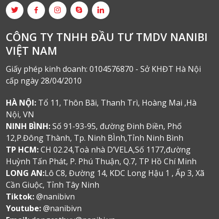
CÔNG TY TNHH ĐẦU TƯ TMDV NANIBI
VIỆT NAM
Giấy phép kinh doanh: 0104576870 - Sở KHĐT Hà Nội
cấp ngày 28/04/2010
HÀ NỘI:
Tổ 11, Thôn Bãi, Thanh Trì, Hoàng Mai ,Hà
Nội, VN
NINH BÌNH:
Số 91-93-95, đường Đinh Điền, Phố
12,P.Đông Thành, Tp. Ninh BÌnh,Tỉnh Ninh Bình
TP HCM:
CH 02.24,Toà nhà D’VELA,Số 1177,đường
Huỳnh Tấn Phát, P. Phú Thuận, Q.7, TP Hồ Chí Minh
LONG AN:
Lô C8, Đường 14, KDC Long Hậu 1 , Ấp 3, Xã
Cần Giuộc, Tỉnh Tây Ninh
Tiktok:
@nanibivn
Youtube:
@nanibivn