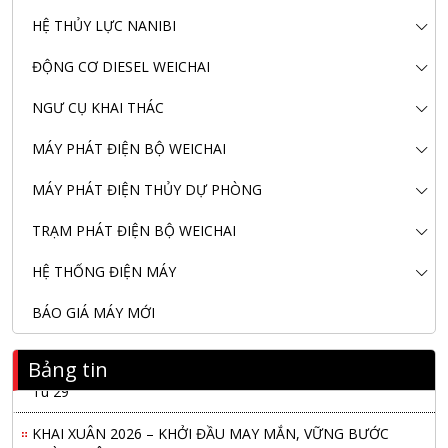
HỆ THỦY LỰC NANIBI
ĐỘNG CƠ DIESEL WEICHAI
NGƯ CỤ KHAI THÁC
MÁY PHÁT ĐIỆN BỘ WEICHAI
MÁY PHÁT ĐIỆN THỦY DỰ PHÒNG
TRẠM PHÁT ĐIỆN BỘ WEICHAI
HỆ THỐNG ĐIỆN MÁY
BÁO GIÁ MÁY MỚI
Nanibi Cung Cấp Động Cơ Weichai Cho Tàu Vận Tải Minh
Bảng tin
Tú 29
KHAI XUÂN 2026 – KHỞI ĐẦU MAY MẮN, VỮNG BƯỚC
THÀNH CÔNG