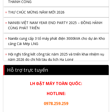
THƯ CHÚC MỪNG NĂM MỚI 2026
NANIBI VIỆT NAM YEAR END PARTY 2025 – ĐỒNG HÀNH
CÙNG PHÁT TRIỂN
Nanibi cung cấp 3 tổ máy phát điện 3000kVA cho dự án Kho
cảng Cái Mép LNG
Hội nghị tổng kết công tác năm 2025 và triển khai nhiệm vụ
năm 2026 do chi hội tàu du lịch Hạ Long
NANIBI khai trương văn phòng Ninh Bình & kỷ niệm 15 năm
Hỗ trợ trực tuyến
phát triển bền vững
Tập đoàn Công nghiệp nặng Sơn Đông tổ chức Hội nghị đối
LH ĐẶT MÁY TOÀN QUỐC:
tác toàn cầu tại Jakarta
HOTLINE:
Nanibi Cung Cấp Động Cơ Weichai Cho Tàu Vận Tải Minh
0978.259.259
Tú 29