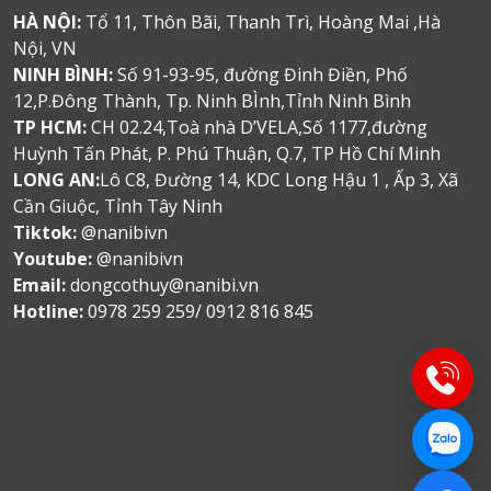
HÀ NỘI:
Tổ 11, Thôn Bãi, Thanh Trì, Hoàng Mai ,Hà
Nội, VN
NINH BÌNH:
Số 91-93-95, đường Đinh Điền, Phố
12,P.Đông Thành, Tp. Ninh BÌnh,Tỉnh Ninh Bình
TP HCM:
CH 02.24,Toà nhà D’VELA,Số 1177,đường
Huỳnh Tấn Phát, P. Phú Thuận, Q.7, TP Hồ Chí Minh
LONG AN:
Lô C8, Đường 14, KDC Long Hậu 1 , Ấp 3, Xã
Cần Giuộc, Tỉnh Tây Ninh
Tiktok:
@nanibivn
Youtube:
@nanibivn
Email:
dongcothuy@nanibi.vn
Hotline:
0978 259 259/ 0912 816 845