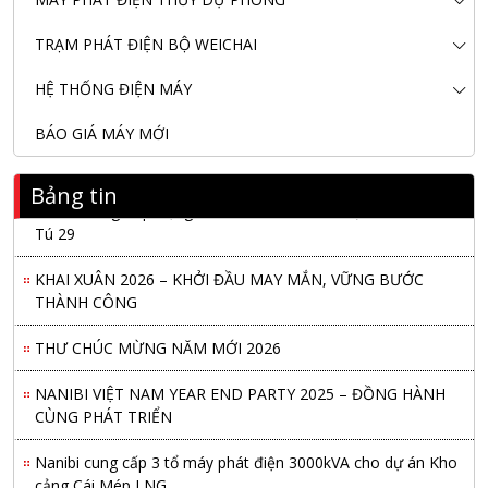
TRẠM PHÁT ĐIỆN BỘ WEICHAI
HỆ THỐNG ĐIỆN MÁY
BÁO GIÁ MÁY MỚI
Bảng tin
Nanibi Cung Cấp Động Cơ Weichai Cho Tàu Vận Tải Minh
Tú 29
KHAI XUÂN 2026 – KHỞI ĐẦU MAY MẮN, VỮNG BƯỚC
THÀNH CÔNG
THƯ CHÚC MỪNG NĂM MỚI 2026
NANIBI VIỆT NAM YEAR END PARTY 2025 – ĐỒNG HÀNH
CÙNG PHÁT TRIỂN
Nanibi cung cấp 3 tổ máy phát điện 3000kVA cho dự án Kho
cảng Cái Mép LNG