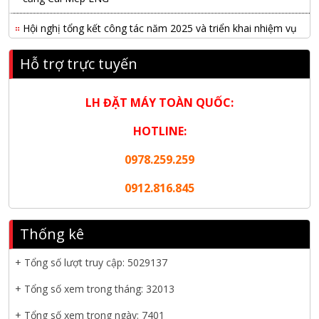
Hội nghị tổng kết công tác năm 2025 và triển khai nhiệm vụ
năm 2026 do chi hội tàu du lịch Hạ Long
Hỗ trợ trực tuyến
NANIBI khai trương văn phòng Ninh Bình & kỷ niệm 15 năm
phát triển bền vững
LH ĐẶT MÁY TOÀN QUỐC:
Tập đoàn Công nghiệp nặng Sơn Đông tổ chức Hội nghị đối
HOTLINE:
tác toàn cầu tại Jakarta
0978.259.259
Nanibi Cung Cấp Động Cơ Weichai Cho Tàu Vận Tải Minh
Tú 29
0912.816.845
KHAI XUÂN 2026 – KHỞI ĐẦU MAY MẮN, VỮNG BƯỚC
THÀNH CÔNG
Thống kê
THƯ CHÚC MỪNG NĂM MỚI 2026
+ Tổng số lượt truy cập:
5029137
NANIBI VIỆT NAM YEAR END PARTY 2025 – ĐỒNG HÀNH
+ Tổng số xem trong tháng: 32013
CÙNG PHÁT TRIỂN
+ Tổng số xem trong ngày: 7401