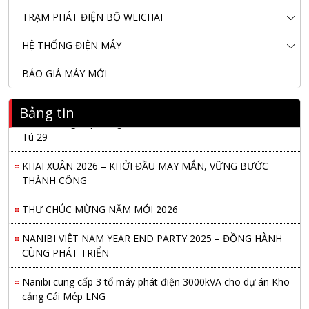
TRẠM PHÁT ĐIỆN BỘ WEICHAI
HỆ THỐNG ĐIỆN MÁY
BÁO GIÁ MÁY MỚI
Bảng tin
Nanibi Cung Cấp Động Cơ Weichai Cho Tàu Vận Tải Minh
Tú 29
KHAI XUÂN 2026 – KHỞI ĐẦU MAY MẮN, VỮNG BƯỚC
THÀNH CÔNG
THƯ CHÚC MỪNG NĂM MỚI 2026
NANIBI VIỆT NAM YEAR END PARTY 2025 – ĐỒNG HÀNH
CÙNG PHÁT TRIỂN
Nanibi cung cấp 3 tổ máy phát điện 3000kVA cho dự án Kho
cảng Cái Mép LNG